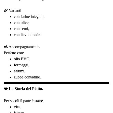
🌿 Varianti
con farine integrali,
con olive,
con semi,
con lievito madre.
🧀 Accompagnamento
Perfetto con:
olio EVO,
formaggi,
salumi,
zuppe contadine.
❤️ La Storia del Piatto.
Per secoli il pane è stato:
vita,
lavoro,