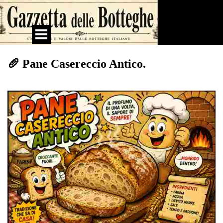
Vai ai contenuti
Salta menù
🥖 Pane Casereccio Antico.