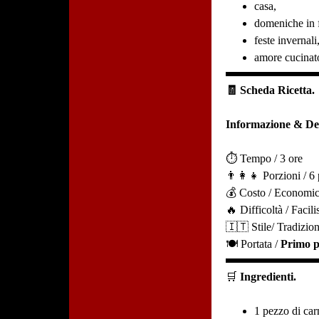
casa,
domeniche in 
feste invernali
amore cucinat
🧾 Scheda Ricetta.
Informazione & Det
⏱️ Tempo / 3 ore
👨‍👩‍👧 Porzioni / 6
💰 Costo / Economi
🔥 Difficoltà / Facil
🇮🇹 Stile/ Tradizion
🍽️ Portata /
Primo p
🛒
Ingredienti.
1 pezzo di ca