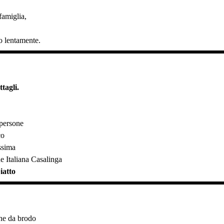
famiglia,
,
o lentamente.
tagli.
 persone
co
issima
e Italiana Casalinga
iatto
rne da brodo