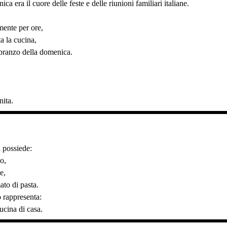
a era il cuore delle feste e delle riunioni familiari italiane.
mente per ore,
a la cucina,
 pranzo della domenica.
nita.
a possiede:
o,
e,
ato di pasta.
 rappresenta:
ucina di casa.