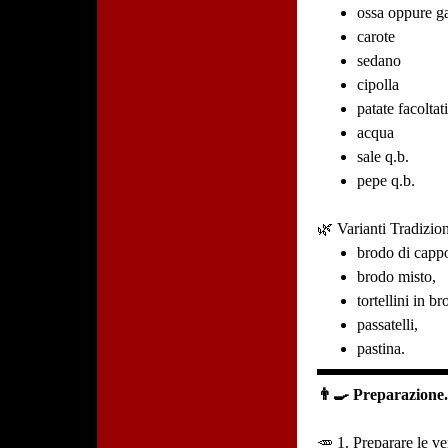
ossa oppure ga
carote
sedano
cipolla
patate facoltat
acqua
sale q.b.
pepe q.b.
🌿 Varianti Tradizion
brodo di capp
brodo misto,
tortellini in br
passatelli,
pastina.
👨‍🍳 Preparazione
🥕 1. Preparare le v