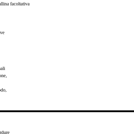
llina facoltativa
ive
ali
one,
odo,
.
erdure