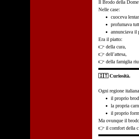
Il Brodo della Domenic
Nelle case:
cuoceva lenta
profumava tutt
annunciava il
Era il piatto:
👉 della cura,
👉 dell’attesa,
👉 della famiglia riu
🇮🇹 Curiosità.
Ogni regione italian
il proprio brod
la propria carn
il proprio form
Ma ovunque il brodo
👉 il comfort della c