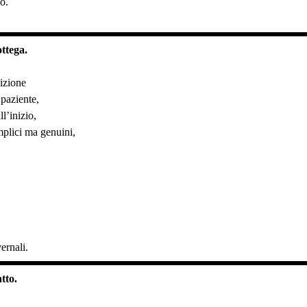
o.
ottega.
dizione
 paziente,
l’inizio,
mplici ma genuini,
ernali.
tto.