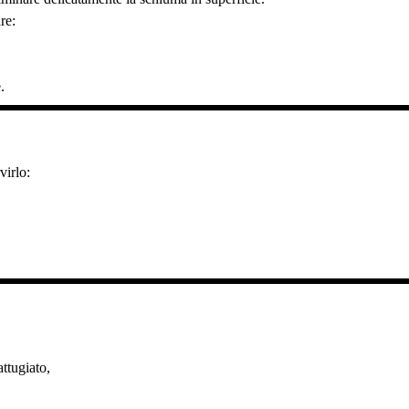
re:
.
virlo:
ttugiato,