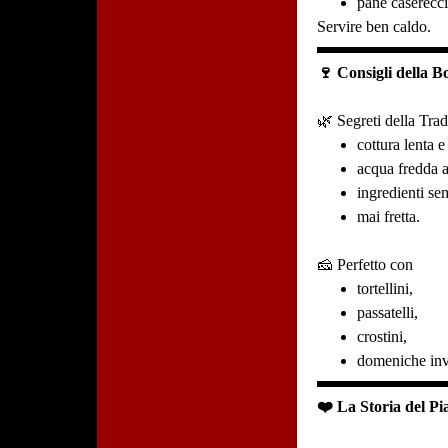
pane caserecci
Servire ben caldo.
🍷 Consigli della B
🌿 Segreti della Tra
cottura lenta e
acqua fredda al
ingredienti se
mai fretta.
🧀 Perfetto con
tortellini,
passatelli,
crostini,
domeniche inv
❤️ La Storia del Pia