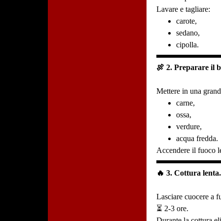
Lavare e tagliare:
carote,
sedano,
cipolla.
🍖 2. Preparare il 
Mettere in una grand
carne,
ossa,
verdure,
acqua fredda.
Accendere il fuoco l
🔥 3. Cottura lenta
Lasciare cuocere a f
⏳ 2-3 ore.
Durante la cottura el