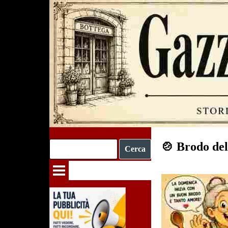
Vai ai contenuti
🍲 Brodo de
Cerca
Salta menù