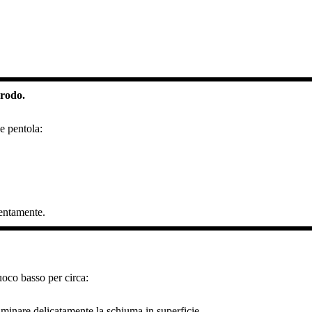
brodo.
e pentola:
entamente.
.
uoco basso per circa:
iminare delicatamente la schiuma in superficie.