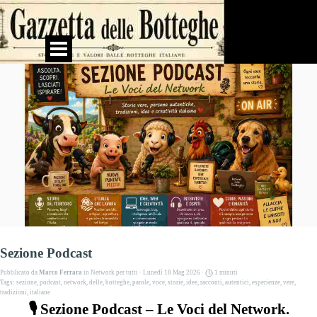
Vai ai contenuti
Salta menù
Sezione Podcast
Pubblicato da
Marco Ferrara
in
Network per tutti
· Lunedì 18 Mag 2026 ·
1 minuti
Tags:
sezione
,
podcast
,
network
,
delle
,
botteghe
,
parole
,
voce
,
storie
,
idee
,
racconti
,
autentici
,
esperienze
,
vere
,
tradizioni
,
italiane
🎙️ Sezione Podcast – Le Voci del Network.