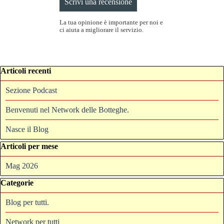
La tua opinione è importante per noi e
ci aiuta a migliorare il servizio.
Salta blocco Articoli recenti
Articoli recenti
Sezione Podcast
Benvenuti nel Network delle Botteghe.
Nasce il Blog
Salta blocco Articoli per mese
Articoli per mese
Mag 2026
Salta blocco Categorie
Categorie
Blog per tutti.
Network per tutti