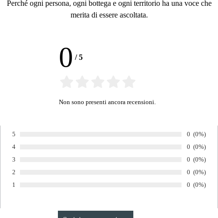
Perché ogni persona, ogni bottega e ogni territorio ha una voce che
merita di essere ascoltata.
0
/
5
Non sono presenti ancora recensioni.
Numero di v
0
Percentua
(0%)
5
Voto:
Numero di v
0
Percentua
(0%)
4
Voto:
Numero di v
0
Percentua
(0%)
3
Voto:
Numero di v
0
Percentua
(0%)
2
Voto:
Numero di v
0
Percentua
(0%)
1
Voto: